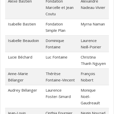
Alexe Bastien
Fondation
Alexandre
Marcelle et Jean
Nadeau-Vivier
Coutu
Isabelle Bastien
Fondation
Myrna Naman
Simple Plan
Isabelle Beaudoin
Dominique
Laurence
Fontaine
Neill-Poirier
Lucie Béchard
Luc Fontaine
Christina
Thanh Nguyen
Anne-Marie
Thérèse
François
Bélanger
Fontaine-Vincent
Nobert
Audrey Bélanger
Laurence
Monique
Foster-Simard
Noël-
Gaudreault
Jean-Louis
Cinthia Fournier
Negin Nouzad