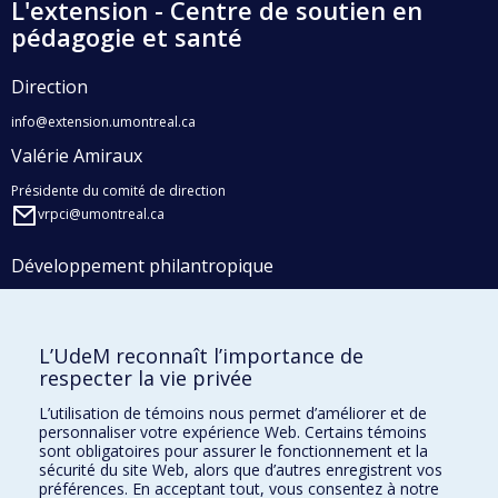
L'extension - Centre de soutien en
pédagogie et santé
Direction
info@extension.umontreal.ca
Valérie Amiraux
Présidente du comité de direction
vrpci@umontreal.ca
Développement philantropique
Coordonnées
L’UdeM reconnaît l’importance de
respecter la vie privée
L’extension
L’utilisation de témoins nous permet d’améliorer et de
950 avenue Beaumont
personnaliser votre expérience Web. Certains témoins
Montréal, Qc
sont obligatoires pour assurer le fonctionnement et la
H3N 1V5
sécurité du site Web, alors que d’autres enregistrent vos
préférences. En acceptant tout, vous consentez à notre