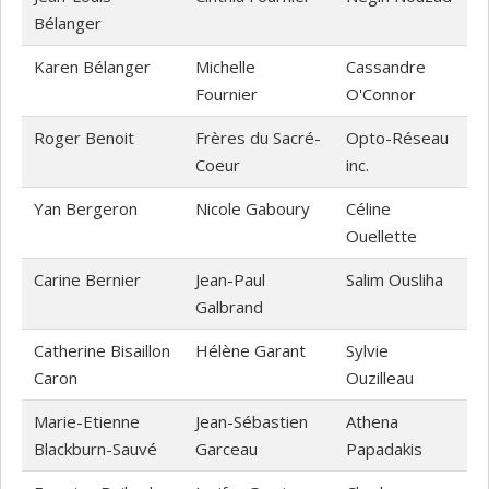
Bélanger
Karen Bélanger
Michelle
Cassandre
Fournier
O'Connor
Roger Benoit
Frères du Sacré-
Opto-Réseau
Coeur
inc.
Yan Bergeron
Nicole Gaboury
Céline
Ouellette
Carine Bernier
Jean-Paul
Salim Ousliha
Galbrand
Catherine Bisaillon
Hélène Garant
Sylvie
Caron
Ouzilleau
Marie-Etienne
Jean-Sébastien
Athena
Blackburn-Sauvé
Garceau
Papadakis