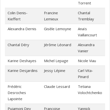
Torrent
Colin Denis-
Francine
Chantal
Kieffert
Lemieux
Tremblay
Alexandra Dernis
Gisèle Lemoyne
Anaïs
Vaillancourt
Chantal Déry
Jérôme Léonard
Alexandra
Vanier
Karine Deshayes
Michel Lepage
Nicole Viau
Karine Desjardins
Jessy Lépine
Carl Vita-
Pinard
Frédéric
Claude Lessard
Tetiana
Desroches
Volochtchenko
Lapointe
Pujamoni Dey
Françoise
Yannick