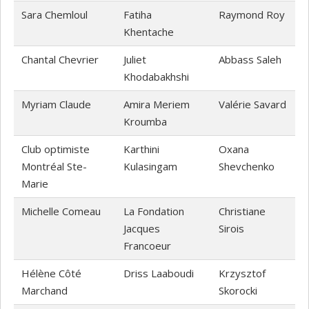
Sara Chemloul
Fatiha
Raymond Roy
Khentache
Chantal Chevrier
Juliet
Abbass Saleh
Khodabakhshi
Myriam Claude
Amira Meriem
Valérie Savard
Kroumba
Club optimiste
Karthini
Oxana
Montréal Ste-
Kulasingam
Shevchenko
Marie
Michelle Comeau
La Fondation
Christiane
Jacques
Sirois
Francoeur
Hélène Côté
Driss Laaboudi
Krzysztof
Marchand
Skorocki