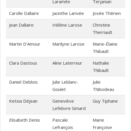
Laramée
Terjanian
Carolle Dallaire
Jacinthe Larivée
Josée Thérien
Jean Dallaire
Hélène Larose
Christine
Therriault
Martin D'Amour
Marilyne Larose
Marie-Élaine
Thibault
Clara Dastous
Aline Laterreur
Nathalie
Thibault
Daniel Deblois
Julie Leblanc-
Julie
Goulet
Thibodeau
Ketsia Déjean
Geneviève
Guy Tiphane
Lefebvre Simard
Elisabeth Denis
Pascale
Marie
Lefrançois
Françoise