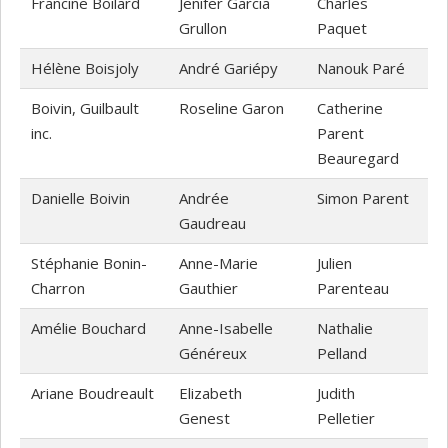
Francine Boilard
Jenifer Garcia
Charles
Grullon
Paquet
Hélène Boisjoly
André Gariépy
Nanouk Paré
Boivin, Guilbault
Roseline Garon
Catherine
inc.
Parent
Beauregard
Danielle Boivin
Andrée
Simon Parent
Gaudreau
Stéphanie Bonin-
Anne-Marie
Julien
Charron
Gauthier
Parenteau
Amélie Bouchard
Anne-Isabelle
Nathalie
Généreux
Pelland
Ariane Boudreault
Elizabeth
Judith
Genest
Pelletier