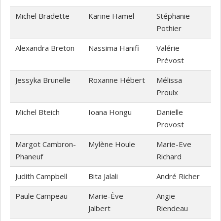
Michel Bradette
Karine Hamel
Stéphanie
Pothier
Alexandra Breton
Nassima Hanifi
Valérie
Prévost
Jessyka Brunelle
Roxanne Hébert
Mélissa
Proulx
Michel Bteich
Ioana Hongu
Danielle
Provost
Margot Cambron-
Mylène Houle
Marie-Eve
Phaneuf
Richard
Judith Campbell
Bita Jalali
André Richer
Paule Campeau
Marie-Ève
Angie
Jalbert
Riendeau