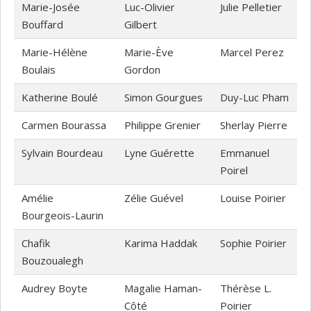
Marie-Josée
Luc-Olivier
Julie Pelletier
Bouffard
Gilbert
Marie-Hélène
Marie-Ève
Marcel Perez
Boulais
Gordon
Katherine Boulé
Simon Gourgues
Duy-Luc Pham
Carmen Bourassa
Philippe Grenier
Sherlay Pierre
Sylvain Bourdeau
Lyne Guérette
Emmanuel
Poirel
Amélie
Zélie Guével
Louise Poirier
Bourgeois-Laurin
Chafik
Karima Haddak
Sophie Poirier
Bouzoualegh
Audrey Boyte
Magalie Haman-
Thérèse L.
Côté
Poirier